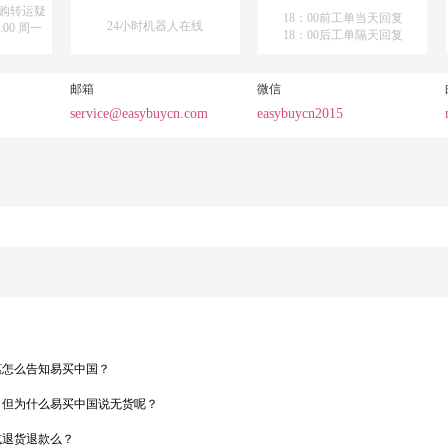
购转运疑
18：00前工单当天回复
24小时机器人在线
:00 周一
18：00后工单隔天回复
邮箱
微信
service@easybuycn.com
easybuycn2015
惠怎么告知易买中国？
，但为什么易买中国说无货呢？
或退货退款么？