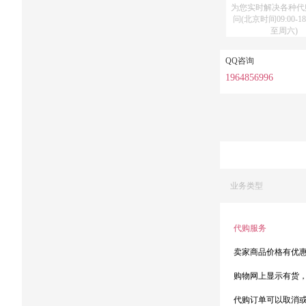
为您实时解决各种代
问(北京时间09:00-18
至周六)
QQ咨询
1964856996
业务类型
代购服务
卖家商品价格有优
购物网上显示有货
代购订单可以取消