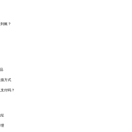
未到账？
产品
充值方式
以支付吗？
地址
管理