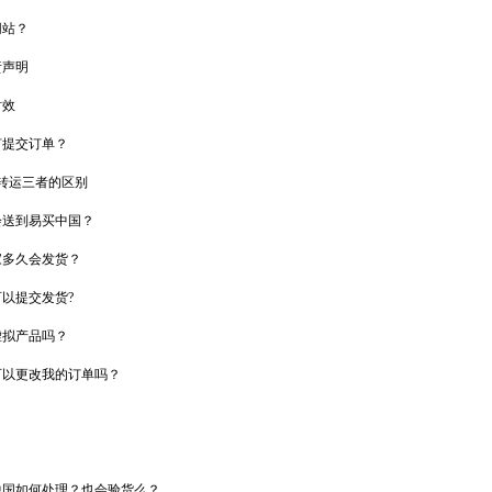
网站？
责声明
时效
何提交订单？
物转运三者的区别
会送到易买中国？
家多久会发货？
以提交发货?
虚拟产品吗？
可以更改我的订单吗？
中国如何处理？也会验货么？