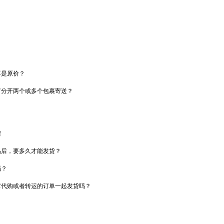
？
不是原价？
何分开两个或多个包裹寄送？
程
品后，要多久才能发货？
吗？
它代购或者转运的订单一起发货吗？