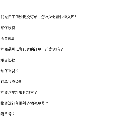
们仓库了但没提交订单，怎么补救能快速入库?
运如何收费
运验货规则
运的商品可以和代购的订单一起寄送吗？
运服务协议
运如何退货？
运订单状态说明
运的转运地址如何填写？
购物转运订单要补齐物流单号？
物流单号？