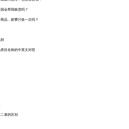
中国会帮我验货吗？
个商品，邮费只收一次吗？
规则
品类目名称的中英文对照
？
运
运二者的区别